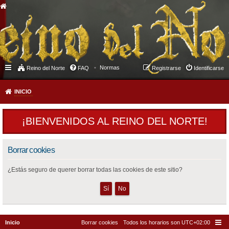
Normas
Reino del Norte
FAQ
Registrarse
Identificarse
INICIO
¡BIENVENIDOS AL REINO DEL NORTE!
Borrar cookies
¿Estás seguro de querer borrar todas las cookies de este sitio?
Inicio
Borrar cookies
Todos los horarios son
UTC+02:00