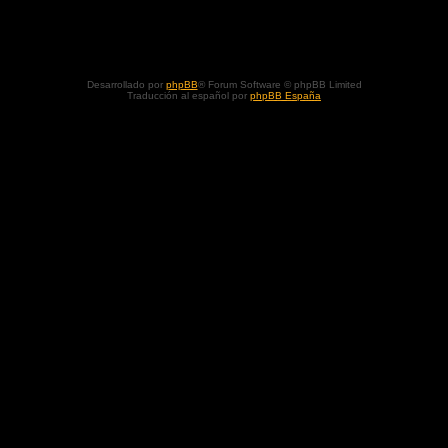
Desarrollado por
phpBB
® Forum Software © phpBB Limited
Traducción al español por
phpBB España