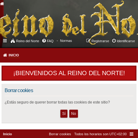
Normas
Reino del Norte
FAQ
Registrarse
Identificarse
INICIO
¡BIENVENIDOS AL REINO DEL NORTE!
Borrar cookies
¿Estás seguro de querer borrar todas las cookies de este sitio?
Inicio
Borrar cookies
Todos los horarios son
UTC+02:00