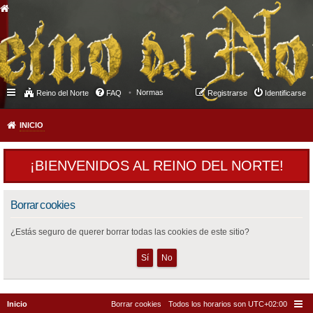
Normas
Reino del Norte
FAQ
Registrarse
Identificarse
INICIO
¡BIENVENIDOS AL REINO DEL NORTE!
Borrar cookies
¿Estás seguro de querer borrar todas las cookies de este sitio?
Inicio
Borrar cookies
Todos los horarios son
UTC+02:00