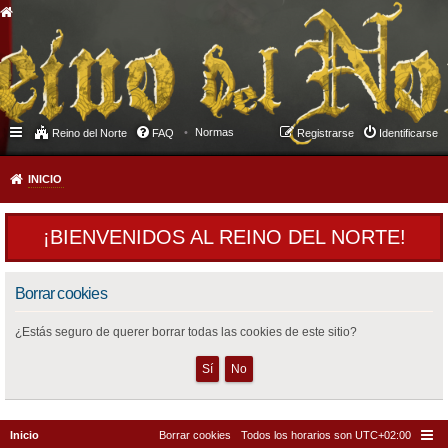
Normas
Reino del Norte
FAQ
Registrarse
Identificarse
INICIO
¡BIENVENIDOS AL REINO DEL NORTE!
Borrar cookies
¿Estás seguro de querer borrar todas las cookies de este sitio?
Inicio
Borrar cookies
Todos los horarios son
UTC+02:00