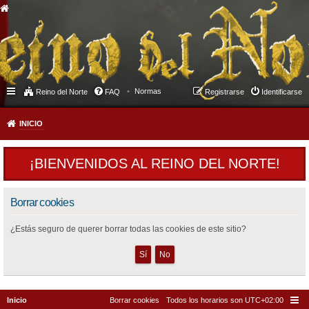
Normas
Reino del Norte
FAQ
Registrarse
Identificarse
INICIO
¡BIENVENIDOS AL REINO DEL NORTE!
Borrar cookies
¿Estás seguro de querer borrar todas las cookies de este sitio?
Inicio
Borrar cookies
Todos los horarios son
UTC+02:00