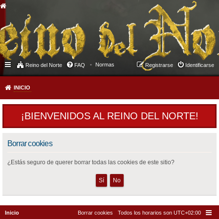
Normas
Reino del Norte
FAQ
Registrarse
Identificarse
INICIO
¡BIENVENIDOS AL REINO DEL NORTE!
Borrar cookies
¿Estás seguro de querer borrar todas las cookies de este sitio?
Inicio
Borrar cookies
Todos los horarios son
UTC+02:00