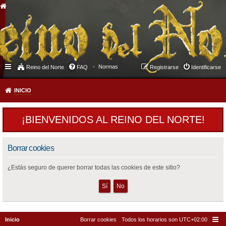
Normas
Reino del Norte
FAQ
Registrarse
Identificarse
INICIO
¡BIENVENIDOS AL REINO DEL NORTE!
Borrar cookies
¿Estás seguro de querer borrar todas las cookies de este sitio?
Inicio
Borrar cookies
Todos los horarios son
UTC+02:00