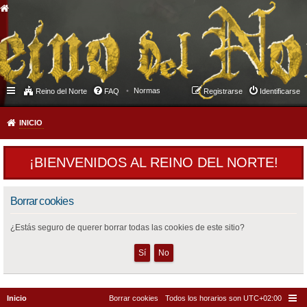
Normas
Reino del Norte
FAQ
Registrarse
Identificarse
INICIO
¡BIENVENIDOS AL REINO DEL NORTE!
Borrar cookies
¿Estás seguro de querer borrar todas las cookies de este sitio?
Inicio
Borrar cookies
Todos los horarios son
UTC+02:00