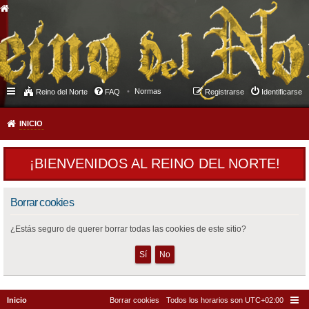
Normas
Reino del Norte
FAQ
Registrarse
Identificarse
INICIO
¡BIENVENIDOS AL REINO DEL NORTE!
Borrar cookies
¿Estás seguro de querer borrar todas las cookies de este sitio?
Inicio
Borrar cookies
Todos los horarios son
UTC+02:00