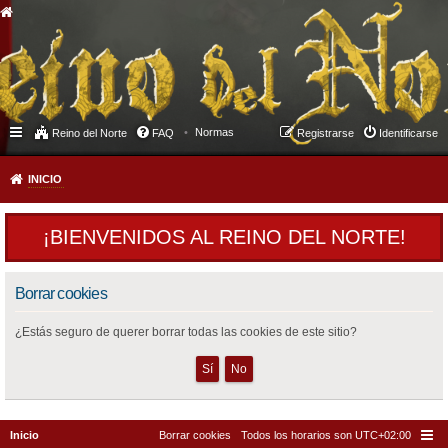
Normas
Reino del Norte
FAQ
Registrarse
Identificarse
INICIO
¡BIENVENIDOS AL REINO DEL NORTE!
Borrar cookies
¿Estás seguro de querer borrar todas las cookies de este sitio?
Inicio
Borrar cookies
Todos los horarios son
UTC+02:00