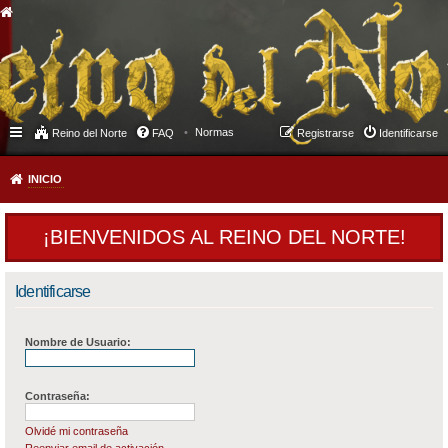
Normas
Reino del Norte
FAQ
Registrarse
Identificarse
INICIO
¡BIENVENIDOS AL REINO DEL NORTE!
Identificarse
Nombre de Usuario:
Contraseña:
Olvidé mi contraseña
Reenviar email de activación