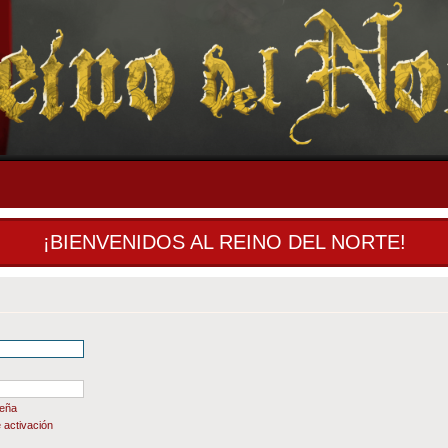
¡BIENVENIDOS AL REINO DEL NORTE!
seña
 activación