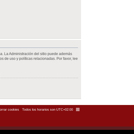
ma. La Administración del sitio puede además
s de uso y políticas relacionadas. Por favor, lee
orrar cookies
Todos los horarios son
UTC+02:00