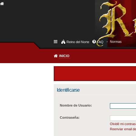
Normas
Reino del Norte
FAQ
INICIO
Identificarse
Nombre de Usuario:
Contraseña:
Olvidé mi contra
Reenviar email de