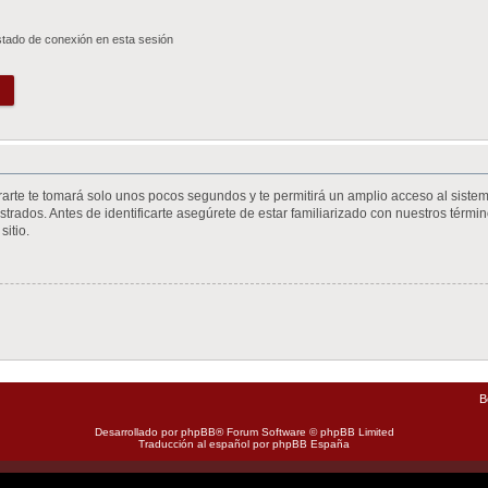
stado de conexión en esta sesión
trarte te tomará solo unos pocos segundos y te permitirá un amplio acceso al siste
trados. Antes de identificarte asegúrete de estar familiarizado con nuestros término
sitio.
B
Desarrollado por
phpBB
® Forum Software © phpBB Limited
Traducción al español por
phpBB España