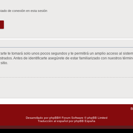
stado de conexión en esta sesión
trarte te tomará solo unos pocos segundos y te permitirá un amplio acceso al siste
trados. Antes de identificarte asegúrete de estar familiarizado con nuestros término
sitio.
B
Desarrollado por
phpBB
® Forum Software © phpBB Limited
Traducción al español por
phpBB España