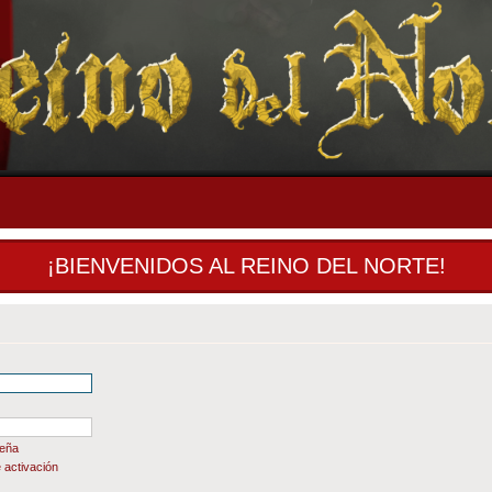
¡BIENVENIDOS AL REINO DEL NORTE!
seña
 activación