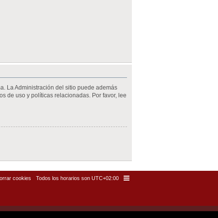
ma. La Administración del sitio puede además
s de uso y políticas relacionadas. Por favor, lee
orrar cookies
Todos los horarios son
UTC+02:00