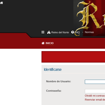
Normas
Reino del Norte
FAQ
INICIO
Identificarse
Nombre de Usuario:
Contraseña:
Olvidé mi contra
Reenviar email de