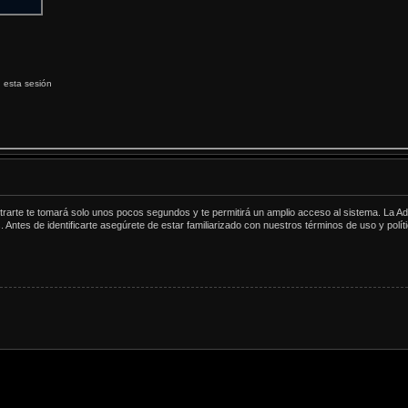
 esta sesión
strarte te tomará solo unos pocos segundos y te permitirá un amplio acceso al sistema. La Ad
. Antes de identificarte asegúrete de estar familiarizado con nuestros términos de uso y polít