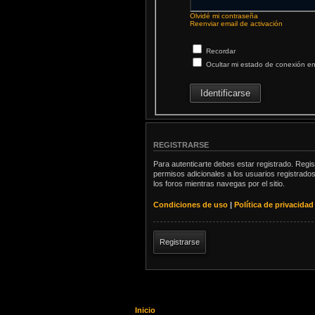
Olvidé mi contraseña
Reenviar email de activación
Recordar
Ocultar mi estado de conexión en
REGISTRARSE
Para autenticarte debes estar registrado. Regi
permisos adicionales a los usuarios registrados
los foros mientras navegas por el sitio.
Condiciones de uso
|
Política de privacidad
Registrarse
Inicio