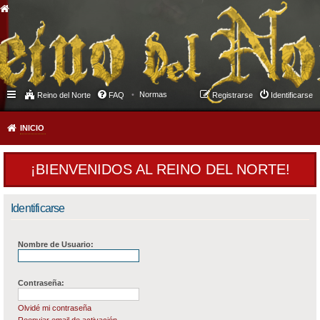
Normas
Reino del Norte
FAQ
Registrarse
Identificarse
INICIO
¡BIENVENIDOS AL REINO DEL NORTE!
Identificarse
Nombre de Usuario:
Contraseña:
Olvidé mi contraseña
Reenviar email de activación