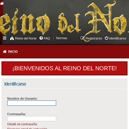
Normas
Reino del Norte
FAQ
Registrarse
Identificarse
INICIO
¡BIENVENIDOS AL REINO DEL NORTE!
Identificarse
Nombre de Usuario:
Contraseña:
Olvidé mi contraseña
Reenviar email de activación