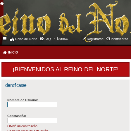
Normas
Reino del Norte
FAQ
Registrarse
Identificarse
INICIO
¡BIENVENIDOS AL REINO DEL NORTE!
Identificarse
Nombre de Usuario:
Contraseña:
Olvidé mi contraseña
Reenviar email de activación