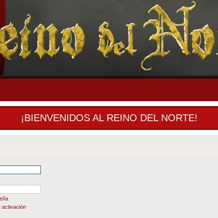
¡BIENVENIDOS AL REINO DEL NORTE!
seña
 activación