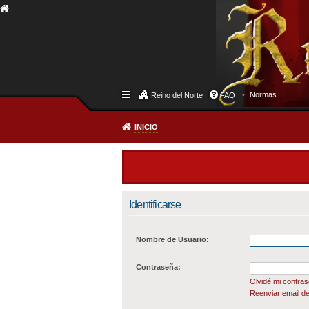
Normas
Reino del Norte
FAQ
INICIO
Identificarse
Nombre de Usuario:
Contraseña:
Olvidé mi contra
Reenviar email de