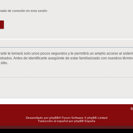
stado de conexión en esta sesión
trarte te tomará solo unos pocos segundos y te permitirá un amplio acceso al siste
trados. Antes de identificarte asegúrete de estar familiarizado con nuestros término
sitio.
B
Desarrollado por
phpBB
® Forum Software © phpBB Limited
Traducción al español por
phpBB España