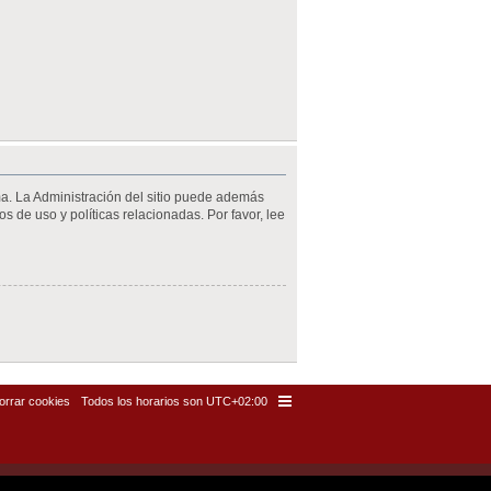
ma. La Administración del sitio puede además
s de uso y políticas relacionadas. Por favor, lee
orrar cookies
Todos los horarios son
UTC+02:00