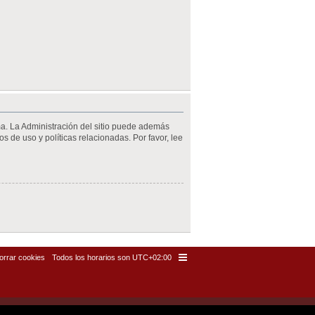
ma. La Administración del sitio puede además
s de uso y políticas relacionadas. Por favor, lee
orrar cookies
Todos los horarios son
UTC+02:00