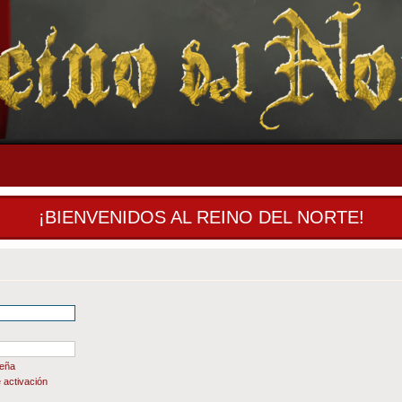
¡BIENVENIDOS AL REINO DEL NORTE!
seña
 activación