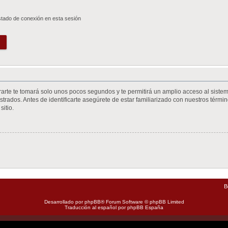
stado de conexión en esta sesión
trarte te tomará solo unos pocos segundos y te permitirá un amplio acceso al siste
trados. Antes de identificarte asegúrete de estar familiarizado con nuestros término
sitio.
B
Desarrollado por
phpBB
® Forum Software © phpBB Limited
Traducción al español por
phpBB España