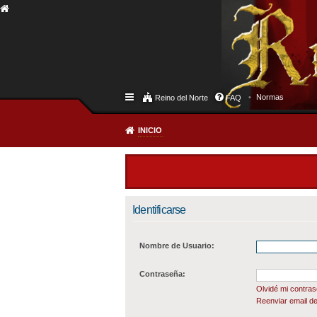
Normas
Reino del Norte
FAQ
INICIO
Identificarse
Nombre de Usuario:
Contraseña:
Olvidé mi contra
Reenviar email de