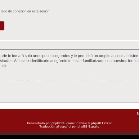
stado de conexión en esta sesión
trarte te tomará solo unos pocos segundos y te permitirá un amplio acceso al siste
trados. Antes de identificarte asegúrete de estar familiarizado con nuestros término
sitio.
B
Desarrollado por
phpBB
® Forum Software © phpBB Limited
Traducción al español por
phpBB España