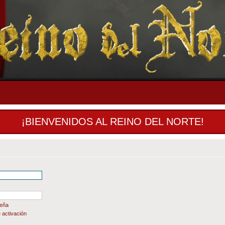
¡BIENVENIDOS AL REINO DEL NORTE!
seña
 activación