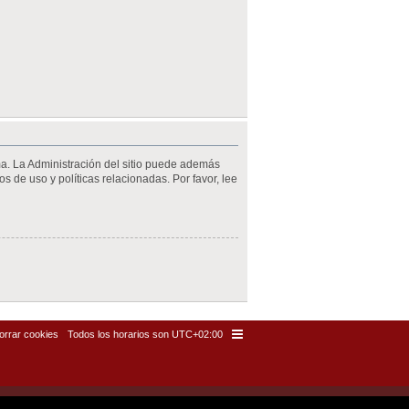
ma. La Administración del sitio puede además
s de uso y políticas relacionadas. Por favor, lee
orrar cookies
Todos los horarios son
UTC+02:00