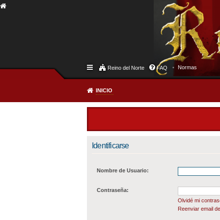
Normas
Reino del Norte
FAQ
INICIO
Identificarse
Nombre de Usuario:
Contraseña:
Olvidé mi contra
Reenviar email de