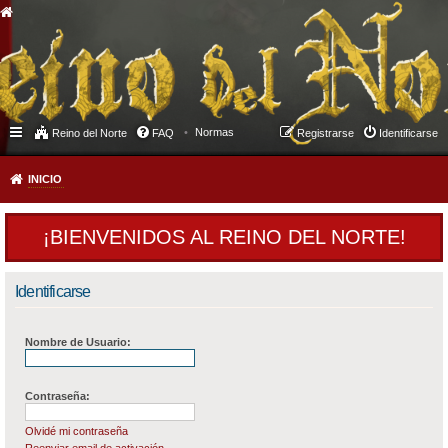
Normas
Reino del Norte
FAQ
Registrarse
Identificarse
INICIO
¡BIENVENIDOS AL REINO DEL NORTE!
Identificarse
Nombre de Usuario:
Contraseña:
Olvidé mi contraseña
Reenviar email de activación