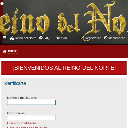
Normas
Reino del Norte
FAQ
Registrarse
Identificarse
INICIO
¡BIENVENIDOS AL REINO DEL NORTE!
Identificarse
Nombre de Usuario:
Contraseña:
Olvidé mi contraseña
Reenviar email de activación