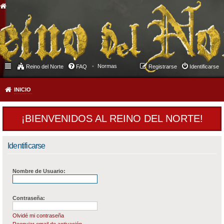
Normas
Reino del Norte
FAQ
Registrarse
Identificarse
INICIO
¡BIENVENIDOS AL REINO DEL NORTE!
Identificarse
Nombre de Usuario:
Contraseña:
Olvidé mi contraseña
Reenviar email de activación