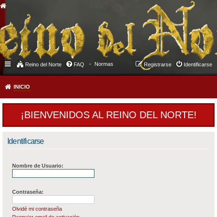
Normas
Reino del Norte
FAQ
Registrarse
Identificarse
INICIO
¡BIENVENIDOS AL REINO DEL NORTE!
Identificarse
Nombre de Usuario:
Contraseña:
Olvidé mi contraseña
Reenviar email de activación