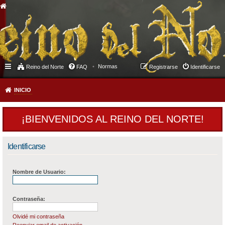
Normas
Reino del Norte
FAQ
Registrarse
Identificarse
INICIO
¡BIENVENIDOS AL REINO DEL NORTE!
Identificarse
Nombre de Usuario:
Contraseña:
Olvidé mi contraseña
Reenviar email de activación