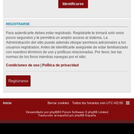
REGISTRARSE
Para autenticarte debes estar registrado. Registrarte te tomará solo unos
pocos segundos y te permitirá un amplio acceso al sistema. La
Administración del sitio puede además otorgar permisos adicionales a los
usuarios registrados. Antes de identificarte asegúrete de estar familiarizado
con nuestros términos de uso y políticas relacionadas. Por favor, lee las
normas de los foros mientras navegas por el sitio.
Condiciones de uso
|
Política de privacidad
Registrarse
Inicio
Borrar cookies
Todos los horarios son
UTC+02:00
Desarrollado por
phpBB
® Forum Software © phpBB Limited
Traducción al español por
phpBB España