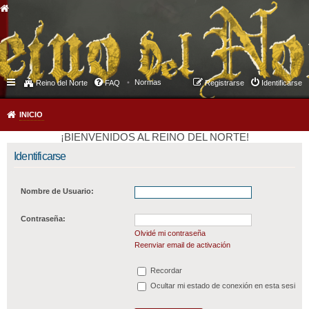
Normas
Reino del Norte
FAQ
Registrarse
Identificarse
INICIO
¡BIENVENIDOS AL REINO DEL NORTE!
Identificarse
Nombre de Usuario:
Contraseña:
Olvidé mi contraseña
Reenviar email de activación
Recordar
Ocultar mi estado de conexión en esta sesión