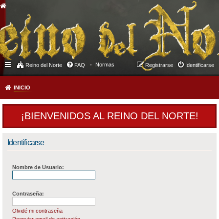
Normas
Reino del Norte
FAQ
Registrarse
Identificarse
INICIO
¡BIENVENIDOS AL REINO DEL NORTE!
Identificarse
Nombre de Usuario:
Contraseña:
Olvidé mi contraseña
Reenviar email de activación