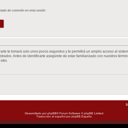
stado de conexión en esta sesión
trarte te tomará solo unos pocos segundos y te permitirá un amplio acceso al siste
trados. Antes de identificarte asegúrete de estar familiarizado con nuestros término
sitio.
B
Desarrollado por
phpBB
® Forum Software © phpBB Limited
Traducción al español por
phpBB España