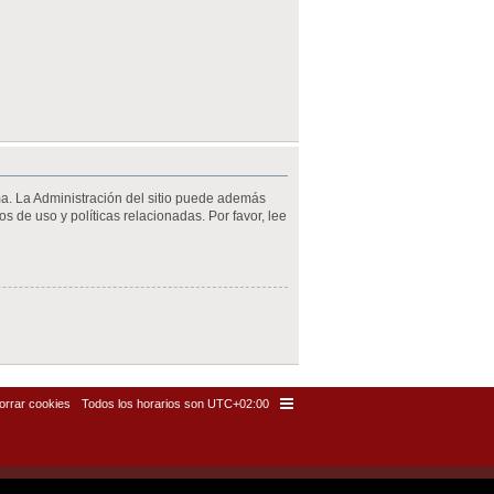
ma. La Administración del sitio puede además
s de uso y políticas relacionadas. Por favor, lee
orrar cookies
Todos los horarios son
UTC+02:00