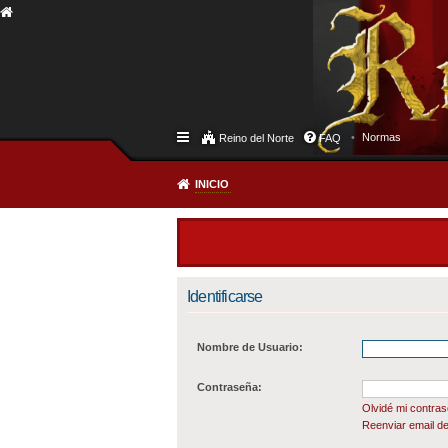
Normas
Reino del Norte
FAQ
INICIO
Identificarse
Nombre de Usuario:
Contraseña:
Olvidé mi contra
Reenviar email de