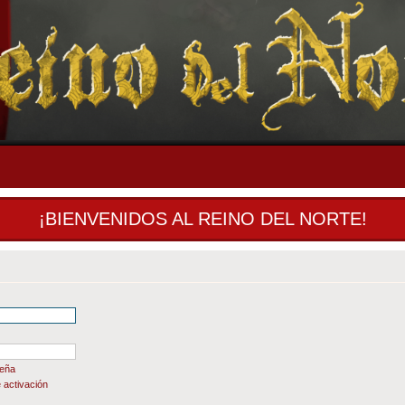
¡BIENVENIDOS AL REINO DEL NORTE!
seña
 activación