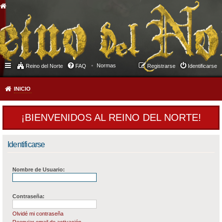
Normas
Reino del Norte
FAQ
Registrarse
Identificarse
INICIO
¡BIENVENIDOS AL REINO DEL NORTE!
Identificarse
Nombre de Usuario:
Contraseña:
Olvidé mi contraseña
Reenviar email de activación