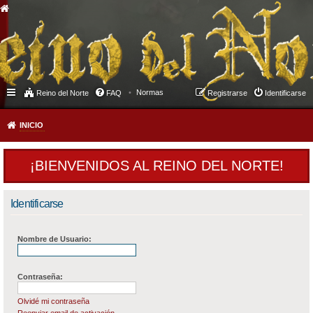
Normas
Reino del Norte
FAQ
Registrarse
Identificarse
INICIO
¡BIENVENIDOS AL REINO DEL NORTE!
Identificarse
Nombre de Usuario:
Contraseña:
Olvidé mi contraseña
Reenviar email de activación