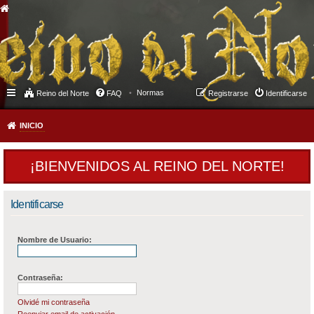
Normas
Reino del Norte
FAQ
Registrarse
Identificarse
INICIO
¡BIENVENIDOS AL REINO DEL NORTE!
Identificarse
Nombre de Usuario:
Contraseña:
Olvidé mi contraseña
Reenviar email de activación