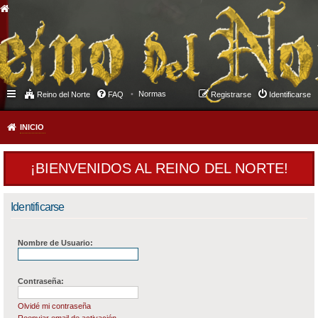
Normas
Reino del Norte
FAQ
Registrarse
Identificarse
INICIO
¡BIENVENIDOS AL REINO DEL NORTE!
Identificarse
Nombre de Usuario:
Contraseña:
Olvidé mi contraseña
Reenviar email de activación