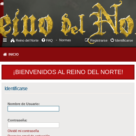
Normas
Reino del Norte
FAQ
Registrarse
Identificarse
INICIO
¡BIENVENIDOS AL REINO DEL NORTE!
Identificarse
Nombre de Usuario:
Contraseña:
Olvidé mi contraseña
Reenviar email de activación