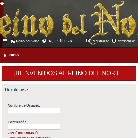
Normas
Reino del Norte
FAQ
Registrarse
Identificarse
INICIO
¡BIENVENIDOS AL REINO DEL NORTE!
Identificarse
Nombre de Usuario:
Contraseña:
Olvidé mi contraseña
Reenviar email de activación