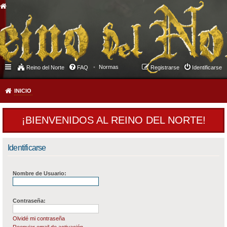
Normas
Reino del Norte
FAQ
Registrarse
Identificarse
INICIO
¡BIENVENIDOS AL REINO DEL NORTE!
Identificarse
Nombre de Usuario:
Contraseña:
Olvidé mi contraseña
Reenviar email de activación