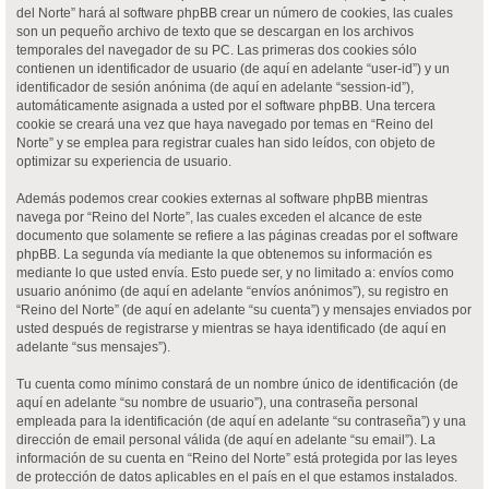
del Norte” hará al software phpBB crear un número de cookies, las cuales
son un pequeño archivo de texto que se descargan en los archivos
temporales del navegador de su PC. Las primeras dos cookies sólo
contienen un identificador de usuario (de aquí en adelante “user-id”) y un
identificador de sesión anónima (de aquí en adelante “session-id”),
automáticamente asignada a usted por el software phpBB. Una tercera
cookie se creará una vez que haya navegado por temas en “Reino del
Norte” y se emplea para registrar cuales han sido leídos, con objeto de
optimizar su experiencia de usuario.
Además podemos crear cookies externas al software phpBB mientras
navega por “Reino del Norte”, las cuales exceden el alcance de este
documento que solamente se refiere a las páginas creadas por el software
phpBB. La segunda vía mediante la que obtenemos su información es
mediante lo que usted envía. Esto puede ser, y no limitado a: envíos como
usuario anónimo (de aquí en adelante “envíos anónimos”), su registro en
“Reino del Norte” (de aquí en adelante “su cuenta”) y mensajes enviados por
usted después de registrarse y mientras se haya identificado (de aquí en
adelante “sus mensajes”).
Tu cuenta como mínimo constará de un nombre único de identificación (de
aquí en adelante “su nombre de usuario”), una contraseña personal
empleada para la identificación (de aquí en adelante “su contraseña”) y una
dirección de email personal válida (de aquí en adelante “su email”). La
información de su cuenta en “Reino del Norte” está protegida por las leyes
de protección de datos aplicables en el país en el que estamos instalados.