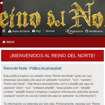
Normas
Reino del Norte
FAQ
Registrarse
Identificarse
INICIO
¡BIENVENIDOS AL REINO DEL NORTE!
Reino del Norte - Política de privacidad
Esta política explica con detalle cómo “Reino del Norte” junto con sus
empresas asociadas (de aquí en adelante “nosotros”, “nos”, “nuestro”,
“Reino del Norte”, “http://foros.reinodelnorte.com”) y phpBB (de aquí en
adelante “ellos”, “sus”, “software phpBB”, “www.phpbb.com”, “phpBB
Limited”, “phpBB Teams”) emplean cualquier información obtenida durante
cualquier sesión de uso por usted (de aquí en adelante “su información”).
Tu información es obtenida por dos vías. Primeramente, navegar por “Reino