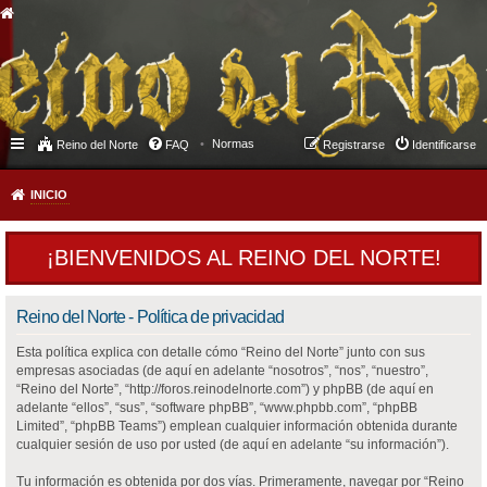
Normas
Reino del Norte
FAQ
Registrarse
Identificarse
INICIO
¡BIENVENIDOS AL REINO DEL NORTE!
Reino del Norte - Política de privacidad
Esta política explica con detalle cómo “Reino del Norte” junto con sus
empresas asociadas (de aquí en adelante “nosotros”, “nos”, “nuestro”,
“Reino del Norte”, “http://foros.reinodelnorte.com”) y phpBB (de aquí en
adelante “ellos”, “sus”, “software phpBB”, “www.phpbb.com”, “phpBB
Limited”, “phpBB Teams”) emplean cualquier información obtenida durante
cualquier sesión de uso por usted (de aquí en adelante “su información”).
Tu información es obtenida por dos vías. Primeramente, navegar por “Reino