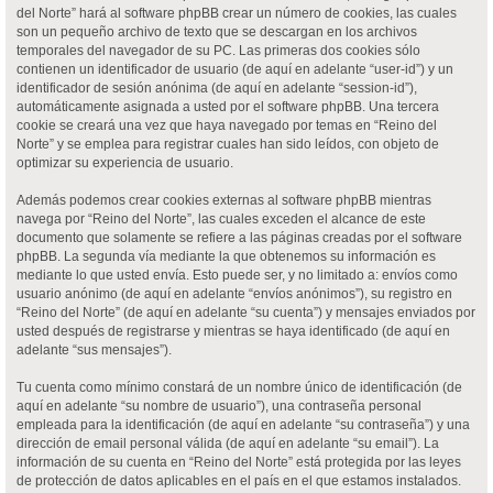
del Norte” hará al software phpBB crear un número de cookies, las cuales
son un pequeño archivo de texto que se descargan en los archivos
temporales del navegador de su PC. Las primeras dos cookies sólo
contienen un identificador de usuario (de aquí en adelante “user-id”) y un
identificador de sesión anónima (de aquí en adelante “session-id”),
automáticamente asignada a usted por el software phpBB. Una tercera
cookie se creará una vez que haya navegado por temas en “Reino del
Norte” y se emplea para registrar cuales han sido leídos, con objeto de
optimizar su experiencia de usuario.
Además podemos crear cookies externas al software phpBB mientras
navega por “Reino del Norte”, las cuales exceden el alcance de este
documento que solamente se refiere a las páginas creadas por el software
phpBB. La segunda vía mediante la que obtenemos su información es
mediante lo que usted envía. Esto puede ser, y no limitado a: envíos como
usuario anónimo (de aquí en adelante “envíos anónimos”), su registro en
“Reino del Norte” (de aquí en adelante “su cuenta”) y mensajes enviados por
usted después de registrarse y mientras se haya identificado (de aquí en
adelante “sus mensajes”).
Tu cuenta como mínimo constará de un nombre único de identificación (de
aquí en adelante “su nombre de usuario”), una contraseña personal
empleada para la identificación (de aquí en adelante “su contraseña”) y una
dirección de email personal válida (de aquí en adelante “su email”). La
información de su cuenta en “Reino del Norte” está protegida por las leyes
de protección de datos aplicables en el país en el que estamos instalados.