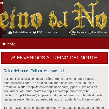
Normas
Reino del Norte
FAQ
Registrarse
Identificarse
INICIO
¡BIENVENIDOS AL REINO DEL NORTE!
Reino del Norte - Política de privacidad
Esta política explica con detalle cómo “Reino del Norte” junto con sus
empresas asociadas (de aquí en adelante “nosotros”, “nos”, “nuestro”,
“Reino del Norte”, “http://foros.reinodelnorte.com”) y phpBB (de aquí en
adelante “ellos”, “sus”, “software phpBB”, “www.phpbb.com”, “phpBB
Limited”, “phpBB Teams”) emplean cualquier información obtenida durante
cualquier sesión de uso por usted (de aquí en adelante “su información”).
Tu información es obtenida por dos vías. Primeramente, navegar por “Reino