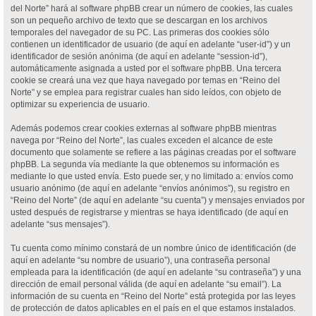
del Norte” hará al software phpBB crear un número de cookies, las cuales
son un pequeño archivo de texto que se descargan en los archivos
temporales del navegador de su PC. Las primeras dos cookies sólo
contienen un identificador de usuario (de aquí en adelante “user-id”) y un
identificador de sesión anónima (de aquí en adelante “session-id”),
automáticamente asignada a usted por el software phpBB. Una tercera
cookie se creará una vez que haya navegado por temas en “Reino del
Norte” y se emplea para registrar cuales han sido leídos, con objeto de
optimizar su experiencia de usuario.
Además podemos crear cookies externas al software phpBB mientras
navega por “Reino del Norte”, las cuales exceden el alcance de este
documento que solamente se refiere a las páginas creadas por el software
phpBB. La segunda vía mediante la que obtenemos su información es
mediante lo que usted envía. Esto puede ser, y no limitado a: envíos como
usuario anónimo (de aquí en adelante “envíos anónimos”), su registro en
“Reino del Norte” (de aquí en adelante “su cuenta”) y mensajes enviados por
usted después de registrarse y mientras se haya identificado (de aquí en
adelante “sus mensajes”).
Tu cuenta como mínimo constará de un nombre único de identificación (de
aquí en adelante “su nombre de usuario”), una contraseña personal
empleada para la identificación (de aquí en adelante “su contraseña”) y una
dirección de email personal válida (de aquí en adelante “su email”). La
información de su cuenta en “Reino del Norte” está protegida por las leyes
de protección de datos aplicables en el país en el que estamos instalados.