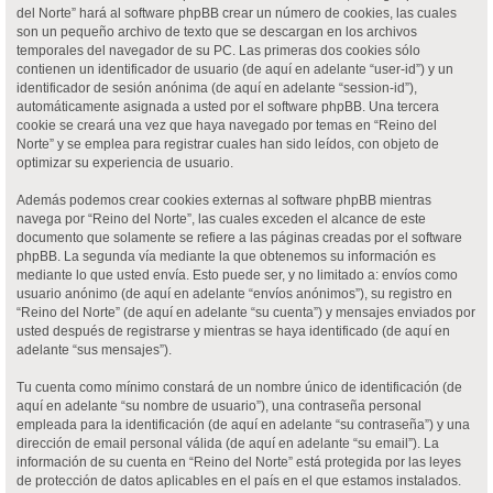
del Norte” hará al software phpBB crear un número de cookies, las cuales
son un pequeño archivo de texto que se descargan en los archivos
temporales del navegador de su PC. Las primeras dos cookies sólo
contienen un identificador de usuario (de aquí en adelante “user-id”) y un
identificador de sesión anónima (de aquí en adelante “session-id”),
automáticamente asignada a usted por el software phpBB. Una tercera
cookie se creará una vez que haya navegado por temas en “Reino del
Norte” y se emplea para registrar cuales han sido leídos, con objeto de
optimizar su experiencia de usuario.
Además podemos crear cookies externas al software phpBB mientras
navega por “Reino del Norte”, las cuales exceden el alcance de este
documento que solamente se refiere a las páginas creadas por el software
phpBB. La segunda vía mediante la que obtenemos su información es
mediante lo que usted envía. Esto puede ser, y no limitado a: envíos como
usuario anónimo (de aquí en adelante “envíos anónimos”), su registro en
“Reino del Norte” (de aquí en adelante “su cuenta”) y mensajes enviados por
usted después de registrarse y mientras se haya identificado (de aquí en
adelante “sus mensajes”).
Tu cuenta como mínimo constará de un nombre único de identificación (de
aquí en adelante “su nombre de usuario”), una contraseña personal
empleada para la identificación (de aquí en adelante “su contraseña”) y una
dirección de email personal válida (de aquí en adelante “su email”). La
información de su cuenta en “Reino del Norte” está protegida por las leyes
de protección de datos aplicables en el país en el que estamos instalados.