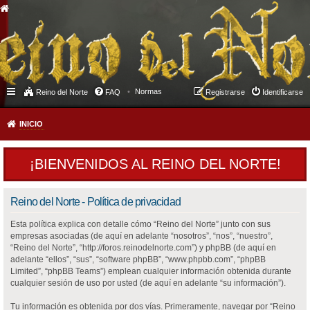
Normas
Reino del Norte
FAQ
Registrarse
Identificarse
INICIO
¡BIENVENIDOS AL REINO DEL NORTE!
Reino del Norte - Política de privacidad
Esta política explica con detalle cómo “Reino del Norte” junto con sus
empresas asociadas (de aquí en adelante “nosotros”, “nos”, “nuestro”,
“Reino del Norte”, “http://foros.reinodelnorte.com”) y phpBB (de aquí en
adelante “ellos”, “sus”, “software phpBB”, “www.phpbb.com”, “phpBB
Limited”, “phpBB Teams”) emplean cualquier información obtenida durante
cualquier sesión de uso por usted (de aquí en adelante “su información”).
Tu información es obtenida por dos vías. Primeramente, navegar por “Reino