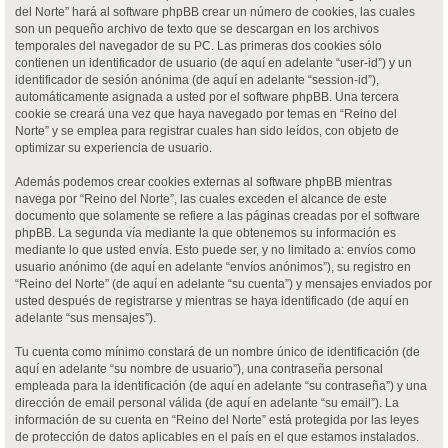
del Norte” hará al software phpBB crear un número de cookies, las cuales
son un pequeño archivo de texto que se descargan en los archivos
temporales del navegador de su PC. Las primeras dos cookies sólo
contienen un identificador de usuario (de aquí en adelante “user-id”) y un
identificador de sesión anónima (de aquí en adelante “session-id”),
automáticamente asignada a usted por el software phpBB. Una tercera
cookie se creará una vez que haya navegado por temas en “Reino del
Norte” y se emplea para registrar cuales han sido leídos, con objeto de
optimizar su experiencia de usuario.
Además podemos crear cookies externas al software phpBB mientras
navega por “Reino del Norte”, las cuales exceden el alcance de este
documento que solamente se refiere a las páginas creadas por el software
phpBB. La segunda vía mediante la que obtenemos su información es
mediante lo que usted envía. Esto puede ser, y no limitado a: envíos como
usuario anónimo (de aquí en adelante “envíos anónimos”), su registro en
“Reino del Norte” (de aquí en adelante “su cuenta”) y mensajes enviados por
usted después de registrarse y mientras se haya identificado (de aquí en
adelante “sus mensajes”).
Tu cuenta como mínimo constará de un nombre único de identificación (de
aquí en adelante “su nombre de usuario”), una contraseña personal
empleada para la identificación (de aquí en adelante “su contraseña”) y una
dirección de email personal válida (de aquí en adelante “su email”). La
información de su cuenta en “Reino del Norte” está protegida por las leyes
de protección de datos aplicables en el país en el que estamos instalados.