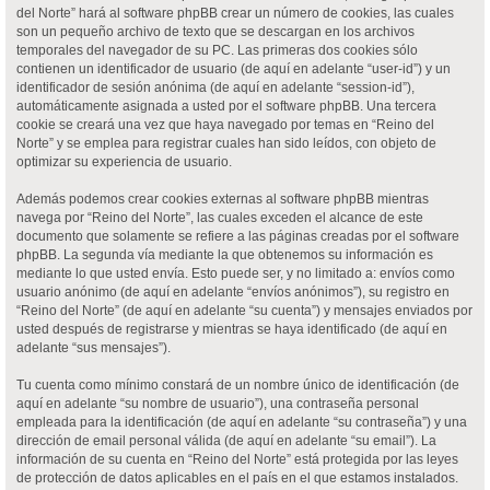
del Norte” hará al software phpBB crear un número de cookies, las cuales
son un pequeño archivo de texto que se descargan en los archivos
temporales del navegador de su PC. Las primeras dos cookies sólo
contienen un identificador de usuario (de aquí en adelante “user-id”) y un
identificador de sesión anónima (de aquí en adelante “session-id”),
automáticamente asignada a usted por el software phpBB. Una tercera
cookie se creará una vez que haya navegado por temas en “Reino del
Norte” y se emplea para registrar cuales han sido leídos, con objeto de
optimizar su experiencia de usuario.
Además podemos crear cookies externas al software phpBB mientras
navega por “Reino del Norte”, las cuales exceden el alcance de este
documento que solamente se refiere a las páginas creadas por el software
phpBB. La segunda vía mediante la que obtenemos su información es
mediante lo que usted envía. Esto puede ser, y no limitado a: envíos como
usuario anónimo (de aquí en adelante “envíos anónimos”), su registro en
“Reino del Norte” (de aquí en adelante “su cuenta”) y mensajes enviados por
usted después de registrarse y mientras se haya identificado (de aquí en
adelante “sus mensajes”).
Tu cuenta como mínimo constará de un nombre único de identificación (de
aquí en adelante “su nombre de usuario”), una contraseña personal
empleada para la identificación (de aquí en adelante “su contraseña”) y una
dirección de email personal válida (de aquí en adelante “su email”). La
información de su cuenta en “Reino del Norte” está protegida por las leyes
de protección de datos aplicables en el país en el que estamos instalados.