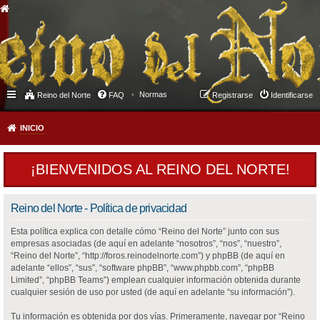
Normas
Reino del Norte
FAQ
Registrarse
Identificarse
INICIO
¡BIENVENIDOS AL REINO DEL NORTE!
Reino del Norte - Política de privacidad
Esta política explica con detalle cómo “Reino del Norte” junto con sus
empresas asociadas (de aquí en adelante “nosotros”, “nos”, “nuestro”,
“Reino del Norte”, “http://foros.reinodelnorte.com”) y phpBB (de aquí en
adelante “ellos”, “sus”, “software phpBB”, “www.phpbb.com”, “phpBB
Limited”, “phpBB Teams”) emplean cualquier información obtenida durante
cualquier sesión de uso por usted (de aquí en adelante “su información”).
Tu información es obtenida por dos vías. Primeramente, navegar por “Reino