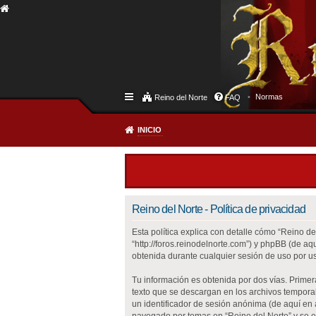
Normas
Reino del Norte
FAQ
INICIO
Reino del Norte - Política de privacidad
Esta política explica con detalle cómo “Reino de
“http://foros.reinodelnorte.com”) y phpBB (de a
obtenida durante cualquier sesión de uso por us
Tu información es obtenida por dos vías. Prime
texto que se descargan en los archivos temporal
un identificador de sesión anónima (de aquí en