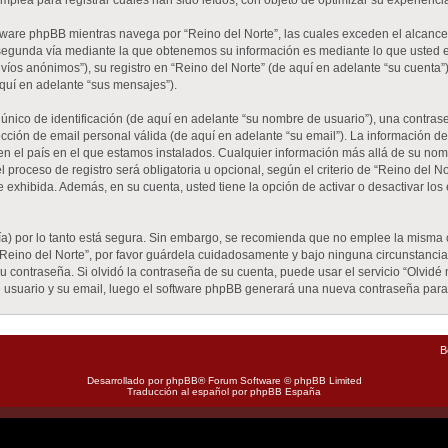
plea para registrar cuales han sido leídos, con objeto de optimizar su experienci
ware phpBB mientras navega por “Reino del Norte”, las cuales exceden el alcance
segunda vía mediante la que obtenemos su información es mediante lo que usted env
íos anónimos”), su registro en “Reino del Norte” (de aquí en adelante “su cuenta
aquí en adelante “sus mensajes”).
ico de identificación (de aquí en adelante “su nombre de usuario”), una contrase
ección de email personal válida (de aquí en adelante “su email”). La información d
 en el país en el que estamos instalados. Cualquier información más allá de su nom
 proceso de registro será obligatoria u opcional, según el criterio de “Reino del No
 exhibida. Además, en su cuenta, usted tiene la opción de activar o desactivar lo
vía) por lo tanto está segura. Sin embargo, se recomienda que no emplee la misma 
“Reino del Norte”, por favor guárdela cuidadosamente y bajo ninguna circunstanc
su contraseña. Si olvidó la contraseña de su cuenta, puede usar el servicio “Olvidé
de usuario y su email, luego el software phpBB generará una nueva contraseña para
B
Desarrollado por
phpBB
® Forum Software © phpBB Limited
Traducción al español por
phpBB España