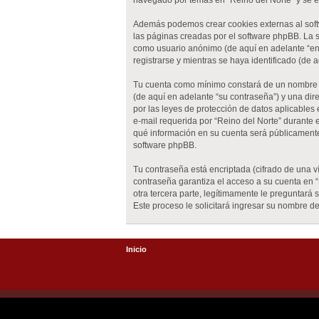
navegado por temas en “Reino del Norte” y se em
Además podemos crear cookies externas al soft
las páginas creadas por el software phpBB. La 
como usuario anónimo (de aquí en adelante “env
registrarse y mientras se haya identificado (de 
Tu cuenta como mínimo constará de un nombre ún
(de aquí en adelante “su contraseña”) y una dir
por las leyes de protección de datos aplicables
e-mail requerida por “Reino del Norte” durante el
qué información en su cuenta será públicamente
software phpBB.
Tu contraseña está encriptada (cifrado de una 
contraseña garantiza el acceso a su cuenta en 
otra tercera parte, legítimamente le preguntará 
Este proceso le solicitará ingresar su nombre 
Inicio