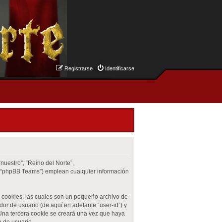
Registrarse
Identificarse
nuestro”, “Reino del Norte”,
”, “phpBB Teams”) emplean cualquier información
 cookies, las cuales son un pequeño archivo de
or de usuario (de aquí en adelante “user-id”) y
 Una tercera cookie se creará una vez que haya