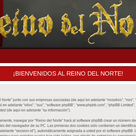
¡BIENVENIDOS AL REINO DEL NORTE!
l Norte” junto con sus empresas asociadas (de aquí en adelante “nosotros”, “nos”, “
quí en adelante “ellos”, “sus”, “software phpBB”, “www.phpbb.com”, “phpBB Limited
ted (de aquí en adelante “su información”).
ramente, navegar por “Reino del Norte” hará al software phpBB crear un número de
es del navegador de su PC. Las primeras dos cookies sólo contienen un identificad
 adelante “session-id”), automáticamente asignada a usted por el software phpBB.