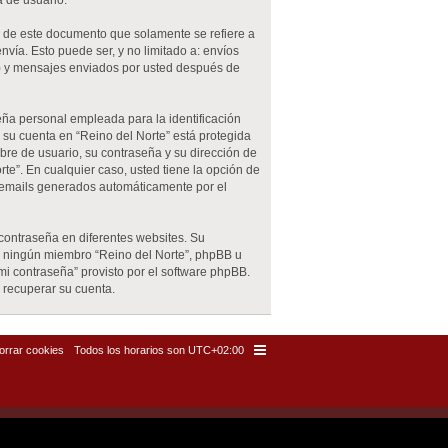
a de usuario.
 de este documento que solamente se refiere a
ía. Esto puede ser, y no limitado a: envíos
”) y mensajes enviados por usted después de
ña personal empleada para la identificación
e su cuenta en “Reino del Norte” está protegida
bre de usuario, su contraseña y su dirección de
rte”. En cualquier caso, usted tiene la opción de
s emails generados automáticamente por el
contraseña en diferentes websites. Su
ia ningún miembro “Reino del Norte”, phpBB u
 mi contraseña” provisto por el software phpBB.
 recuperar su cuenta.
orrar cookies
Todos los horarios son
UTC+02:00