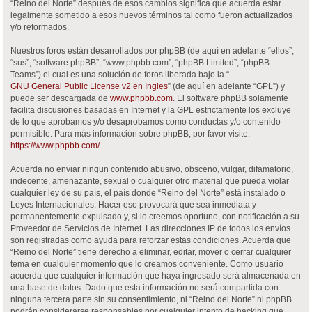
“Reino del Norte” después de esos cambios significa que acuerda estar
legalmente sometido a esos nuevos términos tal como fueron actualizados
y/o reformados.
Nuestros foros están desarrollados por phpBB (de aquí en adelante “ellos”,
“sus”, “software phpBB”, “www.phpbb.com”, “phpBB Limited”, “phpBB
Teams”) el cual es una solución de foros liberada bajo la “
GNU General Public License v2 en Ingles
” (de aquí en adelante “GPL”) y
puede ser descargada de
www.phpbb.com
. El software phpBB solamente
facilita discusiones basadas en Internet y la GPL estrictamente los excluye
de lo que aprobamos y/o desaprobamos como conductas y/o contenido
permisible. Para más información sobre phpBB, por favor visite:
https://www.phpbb.com/
.
Acuerda no enviar ningun contenido abusivo, obsceno, vulgar, difamatorio,
indecente, amenazante, sexual o cualquier otro material que pueda violar
cualquier ley de su país, el país donde “Reino del Norte” está instalado o
Leyes Internacionales. Hacer eso provocará que sea inmediata y
permanentemente expulsado y, si lo creemos oportuno, con notificación a su
Proveedor de Servicios de Internet. Las direcciones IP de todos los envíos
son registradas como ayuda para reforzar estas condiciones. Acuerda que
“Reino del Norte” tiene derecho a eliminar, editar, mover o cerrar cualquier
tema en cualquier momento que lo creamos conveniente. Como usuario
acuerda que cualquier información que haya ingresado será almacenada en
una base de datos. Dado que esta información no será compartida con
ninguna tercera parte sin su consentimiento, ni “Reino del Norte” ni phpBB
podrán considerarse responsables por cualquier intento de hacking que