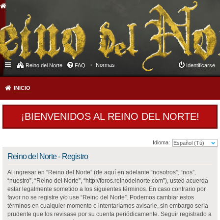
Normas
Reino del Norte
FAQ
Identificarse
INICIO
¡BIENVENIDOS AL REINO DEL NORTE!
Idioma:
Reino del Norte - Registro
Al ingresar en “Reino del Norte” (de aquí en adelante “nosotros”, “nos”,
“nuestro”, “Reino del Norte”, “http://foros.reinodelnorte.com”), usted acuerda
estar legalmente sometido a los siguientes términos. En caso contrario por
favor no se registre y/o use “Reino del Norte”. Podemos cambiar estos
términos en cualquier momento e intentaríamos avisarle, sin embargo sería
prudente que los revisase por su cuenta periódicamente. Seguir registrado a