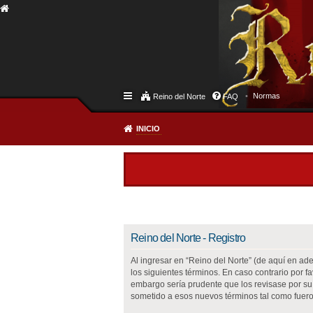
Normas
Reino del Norte
FAQ
INICIO
Reino del Norte - Registro
Al ingresar en “Reino del Norte” (de aquí en adel
los siguientes términos. En caso contrario por 
embargo sería prudente que los revisase por su
sometido a esos nuevos términos tal como fuero