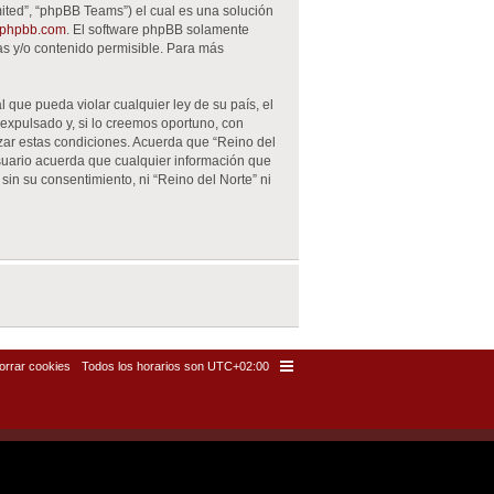
ited”, “phpBB Teams”) el cual es una solución
phpbb.com
. El software phpBB solamente
as y/o contenido permisible. Para más
 que pueda violar cualquier ley de su país, el
expulsado y, si lo creemos oportuno, con
rzar estas condiciones. Acuerda que “Reino del
suario acuerda que cualquier información que
n su consentimiento, ni “Reino del Norte” ni
orrar cookies
Todos los horarios son
UTC+02:00