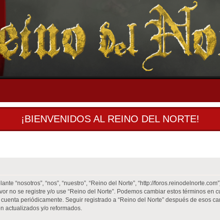
¡BIENVENIDOS AL REINO DEL NORTE!
ante “nosotros”, “nos”, “nuestro”, “Reino del Norte”, “http://foros.reinodelnorte.co
favor no se registre y/o use “Reino del Norte”. Podemos cambiar estos términos en 
 cuenta periódicamente. Seguir registrado a “Reino del Norte” después de esos ca
n actualizados y/o reformados.