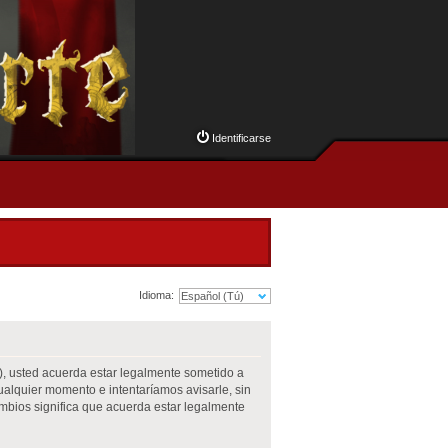
Identificarse
Idioma:
m”), usted acuerda estar legalmente sometido a
cualquier momento e intentaríamos avisarle, sin
mbios significa que acuerda estar legalmente