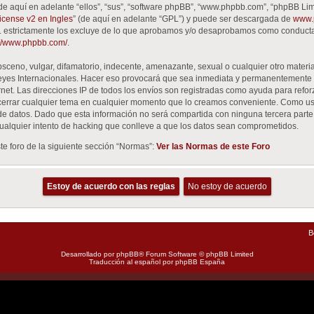
de aquí en adelante “ellos”, “sus”, “software phpBB”, “www.phpbb.com”, “phpBB Lim
cense v2 en Ingles
” (de aquí en adelante “GPL”) y puede ser descargada de
www.
GPL estrictamente los excluye de lo que aprobamos y/o desaprobamos como conduct
://www.phpbb.com/
.
ceno, vulgar, difamatorio, indecente, amenazante, sexual o cualquier otro material
Leyes Internacionales. Hacer eso provocará que sea inmediata y permanentemente 
ernet. Las direcciones IP de todos los envíos son registradas como ayuda para refo
 o cerrar cualquier tema en cualquier momento que lo creamos conveniente. Como u
datos. Dado que esta información no será compartida con ninguna tercera parte si
alquier intento de hacking que conlleve a que los datos sean comprometidos.
e foro de la siguiente sección “Normas”:
Ver las Normas de este Foro
B
Desarrollado por
phpBB
® Forum Software © phpBB Limited
Traducción al español por
phpBB España