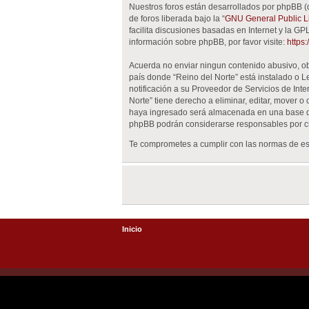
Nuestros foros están desarrollados por phpBB (
de foros liberada bajo la “
GNU General Public Li
facilita discusiones basadas en Internet y la 
información sobre phpBB, por favor visite:
https
Acuerda no enviar ningun contenido abusivo, obs
país donde “Reino del Norte” está instalado o 
notificación a su Proveedor de Servicios de Int
Norte” tiene derecho a eliminar, editar, mover
haya ingresado será almacenada en una base de 
phpBB podrán considerarse responsables por cu
Te comprometes a cumplir con las normas de est
Inicio