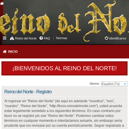
Normas
Reino del Norte
FAQ
Identificarse
INICIO
¡BIENVENIDOS AL REINO DEL NORTE!
Idioma:
Reino del Norte - Registro
Al ingresar en “Reino del Norte” (de aquí en adelante “nosotros”, “nos”,
“nuestro”, “Reino del Norte”, “http://foros.reinodelnorte.com”), usted acuerda
estar legalmente sometido a los siguientes términos. En caso contrario por
favor no se registre y/o use “Reino del Norte”. Podemos cambiar estos
términos en cualquier momento e intentaríamos avisarle, sin embargo sería
prudente que los revisase por su cuenta periódicamente. Seguir registrado a