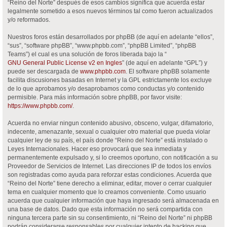
“Reino del Norte” después de esos cambios significa que acuerda estar
legalmente sometido a esos nuevos términos tal como fueron actualizados
y/o reformados.
Nuestros foros están desarrollados por phpBB (de aquí en adelante “ellos”,
“sus”, “software phpBB”, “www.phpbb.com”, “phpBB Limited”, “phpBB
Teams”) el cual es una solución de foros liberada bajo la “
GNU General Public License v2 en Ingles
” (de aquí en adelante “GPL”) y
puede ser descargada de
www.phpbb.com
. El software phpBB solamente
facilita discusiones basadas en Internet y la GPL estrictamente los excluye
de lo que aprobamos y/o desaprobamos como conductas y/o contenido
permisible. Para más información sobre phpBB, por favor visite:
https://www.phpbb.com/
.
Acuerda no enviar ningun contenido abusivo, obsceno, vulgar, difamatorio,
indecente, amenazante, sexual o cualquier otro material que pueda violar
cualquier ley de su país, el país donde “Reino del Norte” está instalado o
Leyes Internacionales. Hacer eso provocará que sea inmediata y
permanentemente expulsado y, si lo creemos oportuno, con notificación a su
Proveedor de Servicios de Internet. Las direcciones IP de todos los envíos
son registradas como ayuda para reforzar estas condiciones. Acuerda que
“Reino del Norte” tiene derecho a eliminar, editar, mover o cerrar cualquier
tema en cualquier momento que lo creamos conveniente. Como usuario
acuerda que cualquier información que haya ingresado será almacenada en
una base de datos. Dado que esta información no será compartida con
ninguna tercera parte sin su consentimiento, ni “Reino del Norte” ni phpBB
podrán considerarse responsables por cualquier intento de hacking que