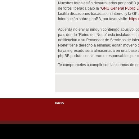
Nuestros foros están desarrollados por phpBB (
de foros liberada bajo la “
GNU General Public Li
facilita discusiones basadas en Internet y la 
información sobre phpBB, por favor visite:
https
Acuerda no enviar ningun contenido abusivo, obs
país donde “Reino del Norte” está instalado o 
notificación a su Proveedor de Servicios de Int
Norte” tiene derecho a eliminar, editar, mover
haya ingresado será almacenada en una base de 
phpBB podrán considerarse responsables por cu
Te comprometes a cumplir con las normas de est
Inicio