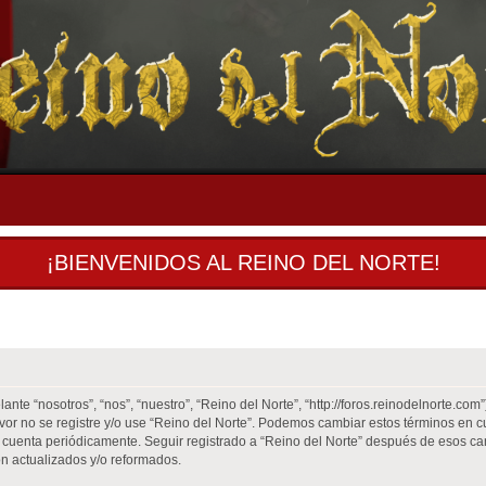
¡BIENVENIDOS AL REINO DEL NORTE!
ante “nosotros”, “nos”, “nuestro”, “Reino del Norte”, “http://foros.reinodelnorte.co
favor no se registre y/o use “Reino del Norte”. Podemos cambiar estos términos en 
 cuenta periódicamente. Seguir registrado a “Reino del Norte” después de esos ca
n actualizados y/o reformados.