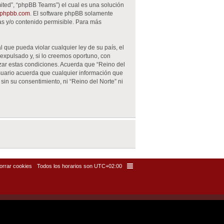
ited”, “phpBB Teams”) el cual es una solución
phpbb.com
. El software phpBB solamente
as y/o contenido permisible. Para más
 que pueda violar cualquier ley de su país, el
expulsado y, si lo creemos oportuno, con
rzar estas condiciones. Acuerda que “Reino del
suario acuerda que cualquier información que
n su consentimiento, ni “Reino del Norte” ni
orrar cookies
Todos los horarios son
UTC+02:00