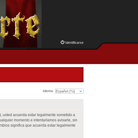
Identificarse
Idioma:
m”), usted acuerda estar legalmente sometido a
cualquier momento e intentaríamos avisarle, sin
mbios significa que acuerda estar legalmente