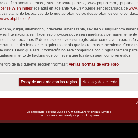
de aquí en adelante “ellos”, “sus”, “software phpBB”, “www.phpbb.com”, “phpBB Lim
cense v2 en Ingles
” (de aquí en adelante “GPL”) y puede ser descargada de
www.
GPL estrictamente los excluye de lo que aprobamos y/o desaprobamos como conduct
://www.phpbb.com/
.
ceno, vulgar, difamatorio, indecente, amenazante, sexual o cualquier otro material
Leyes Internacionales. Hacer eso provocará que sea inmediata y permanentemente 
ernet. Las direcciones IP de todos los envíos son registradas como ayuda para refo
 o cerrar cualquier tema en cualquier momento que lo creamos conveniente. Como u
datos. Dado que esta información no será compartida con ninguna tercera parte si
alquier intento de hacking que conlleve a que los datos sean comprometidos.
e foro de la siguiente sección “Normas”:
Ver las Normas de este Foro
B
Desarrollado por
phpBB
® Forum Software © phpBB Limited
Traducción al español por
phpBB España