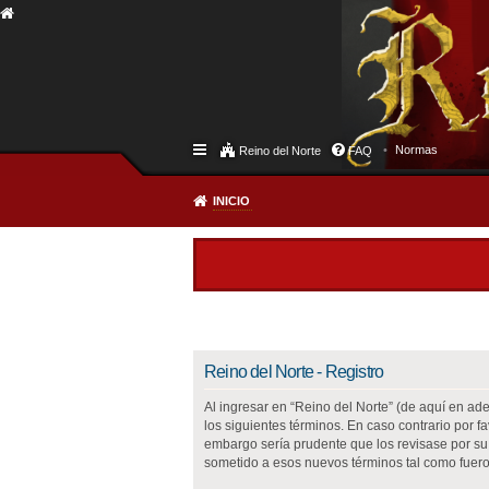
Normas
Reino del Norte
FAQ
INICIO
Reino del Norte - Registro
Al ingresar en “Reino del Norte” (de aquí en adel
los siguientes términos. En caso contrario por 
embargo sería prudente que los revisase por su
sometido a esos nuevos términos tal como fuero