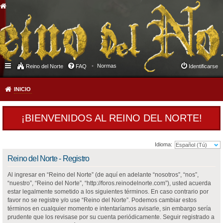
Normas
Reino del Norte
FAQ
Identificarse
INICIO
¡BIENVENIDOS AL REINO DEL NORTE!
Idioma:
Reino del Norte - Registro
Al ingresar en “Reino del Norte” (de aquí en adelante “nosotros”, “nos”,
“nuestro”, “Reino del Norte”, “http://foros.reinodelnorte.com”), usted acuerda
estar legalmente sometido a los siguientes términos. En caso contrario por
favor no se registre y/o use “Reino del Norte”. Podemos cambiar estos
términos en cualquier momento e intentaríamos avisarle, sin embargo sería
prudente que los revisase por su cuenta periódicamente. Seguir registrado a