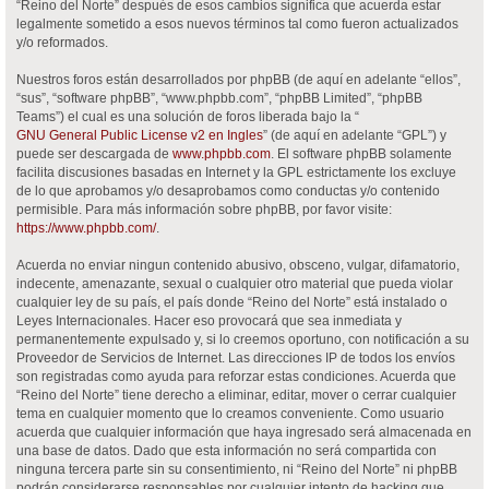
“Reino del Norte” después de esos cambios significa que acuerda estar
legalmente sometido a esos nuevos términos tal como fueron actualizados
y/o reformados.
Nuestros foros están desarrollados por phpBB (de aquí en adelante “ellos”,
“sus”, “software phpBB”, “www.phpbb.com”, “phpBB Limited”, “phpBB
Teams”) el cual es una solución de foros liberada bajo la “
GNU General Public License v2 en Ingles
” (de aquí en adelante “GPL”) y
puede ser descargada de
www.phpbb.com
. El software phpBB solamente
facilita discusiones basadas en Internet y la GPL estrictamente los excluye
de lo que aprobamos y/o desaprobamos como conductas y/o contenido
permisible. Para más información sobre phpBB, por favor visite:
https://www.phpbb.com/
.
Acuerda no enviar ningun contenido abusivo, obsceno, vulgar, difamatorio,
indecente, amenazante, sexual o cualquier otro material que pueda violar
cualquier ley de su país, el país donde “Reino del Norte” está instalado o
Leyes Internacionales. Hacer eso provocará que sea inmediata y
permanentemente expulsado y, si lo creemos oportuno, con notificación a su
Proveedor de Servicios de Internet. Las direcciones IP de todos los envíos
son registradas como ayuda para reforzar estas condiciones. Acuerda que
“Reino del Norte” tiene derecho a eliminar, editar, mover o cerrar cualquier
tema en cualquier momento que lo creamos conveniente. Como usuario
acuerda que cualquier información que haya ingresado será almacenada en
una base de datos. Dado que esta información no será compartida con
ninguna tercera parte sin su consentimiento, ni “Reino del Norte” ni phpBB
podrán considerarse responsables por cualquier intento de hacking que