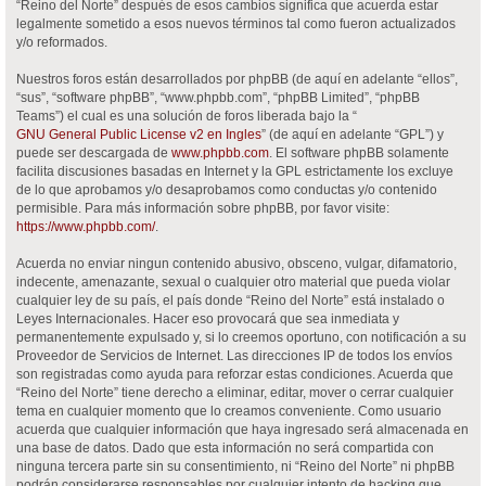
“Reino del Norte” después de esos cambios significa que acuerda estar
legalmente sometido a esos nuevos términos tal como fueron actualizados
y/o reformados.
Nuestros foros están desarrollados por phpBB (de aquí en adelante “ellos”,
“sus”, “software phpBB”, “www.phpbb.com”, “phpBB Limited”, “phpBB
Teams”) el cual es una solución de foros liberada bajo la “
GNU General Public License v2 en Ingles
” (de aquí en adelante “GPL”) y
puede ser descargada de
www.phpbb.com
. El software phpBB solamente
facilita discusiones basadas en Internet y la GPL estrictamente los excluye
de lo que aprobamos y/o desaprobamos como conductas y/o contenido
permisible. Para más información sobre phpBB, por favor visite:
https://www.phpbb.com/
.
Acuerda no enviar ningun contenido abusivo, obsceno, vulgar, difamatorio,
indecente, amenazante, sexual o cualquier otro material que pueda violar
cualquier ley de su país, el país donde “Reino del Norte” está instalado o
Leyes Internacionales. Hacer eso provocará que sea inmediata y
permanentemente expulsado y, si lo creemos oportuno, con notificación a su
Proveedor de Servicios de Internet. Las direcciones IP de todos los envíos
son registradas como ayuda para reforzar estas condiciones. Acuerda que
“Reino del Norte” tiene derecho a eliminar, editar, mover o cerrar cualquier
tema en cualquier momento que lo creamos conveniente. Como usuario
acuerda que cualquier información que haya ingresado será almacenada en
una base de datos. Dado que esta información no será compartida con
ninguna tercera parte sin su consentimiento, ni “Reino del Norte” ni phpBB
podrán considerarse responsables por cualquier intento de hacking que