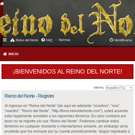
Normas
Reino del Norte
FAQ
Identificarse
INICIO
¡BIENVENIDOS AL REINO DEL NORTE!
Idioma:
Reino del Norte - Registro
Al ingresar en “Reino del Norte” (de aquí en adelante “nosotros”, “nos”,
“nuestro”, “Reino del Norte”, “http://foros.reinodelnorte.com”), usted acuerda
estar legalmente sometido a los siguientes términos. En caso contrario por
favor no se registre y/o use “Reino del Norte”. Podemos cambiar estos
términos en cualquier momento e intentaríamos avisarle, sin embargo sería
prudente que los revisase por su cuenta periódicamente. Seguir registrado a