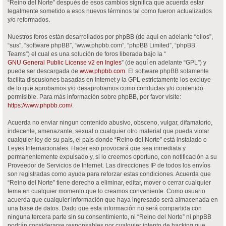
“Reino del Norte” después de esos cambios significa que acuerda estar
legalmente sometido a esos nuevos términos tal como fueron actualizados
y/o reformados.
Nuestros foros están desarrollados por phpBB (de aquí en adelante “ellos”,
“sus”, “software phpBB”, “www.phpbb.com”, “phpBB Limited”, “phpBB
Teams”) el cual es una solución de foros liberada bajo la “
GNU General Public License v2 en Ingles
” (de aquí en adelante “GPL”) y
puede ser descargada de
www.phpbb.com
. El software phpBB solamente
facilita discusiones basadas en Internet y la GPL estrictamente los excluye
de lo que aprobamos y/o desaprobamos como conductas y/o contenido
permisible. Para más información sobre phpBB, por favor visite:
https://www.phpbb.com/
.
Acuerda no enviar ningun contenido abusivo, obsceno, vulgar, difamatorio,
indecente, amenazante, sexual o cualquier otro material que pueda violar
cualquier ley de su país, el país donde “Reino del Norte” está instalado o
Leyes Internacionales. Hacer eso provocará que sea inmediata y
permanentemente expulsado y, si lo creemos oportuno, con notificación a su
Proveedor de Servicios de Internet. Las direcciones IP de todos los envíos
son registradas como ayuda para reforzar estas condiciones. Acuerda que
“Reino del Norte” tiene derecho a eliminar, editar, mover o cerrar cualquier
tema en cualquier momento que lo creamos conveniente. Como usuario
acuerda que cualquier información que haya ingresado será almacenada en
una base de datos. Dado que esta información no será compartida con
ninguna tercera parte sin su consentimiento, ni “Reino del Norte” ni phpBB
podrán considerarse responsables por cualquier intento de hacking que