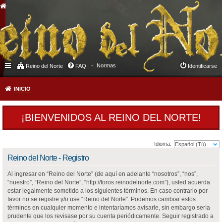
Normas
Reino del Norte
FAQ
Identificarse
INICIO
¡BIENVENIDOS AL REINO DEL NORTE!
Idioma:
Reino del Norte - Registro
Al ingresar en “Reino del Norte” (de aquí en adelante “nosotros”, “nos”,
“nuestro”, “Reino del Norte”, “http://foros.reinodelnorte.com”), usted acuerda
estar legalmente sometido a los siguientes términos. En caso contrario por
favor no se registre y/o use “Reino del Norte”. Podemos cambiar estos
términos en cualquier momento e intentaríamos avisarle, sin embargo sería
prudente que los revisase por su cuenta periódicamente. Seguir registrado a